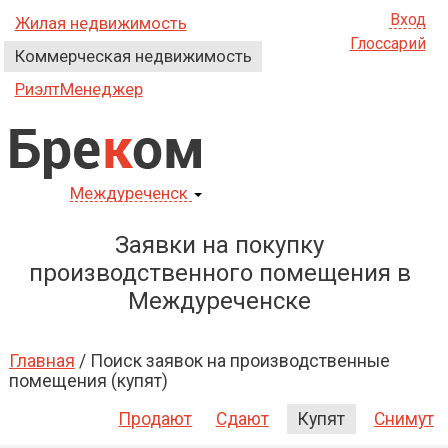
Вход
Жилая недвижимость
Глоссарий
Коммерческая недвижимость
РиэлтМенеджер
Бре
к
ом
Междуреченск
Заявки на покупку
производственного помещения в
Междуреченске
Главная
/
Поиск заявок на производственные
помещения (купят)
Продают
Сдают
Купят
Снимут