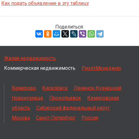
Как подать объявление в эту таблицу
Поделиться:
Жилая недвижимость
Коммерческая недвижимость
РиэлтМенеджер
Кемерово
Киселёвск
Ленинск-Кузнецкий
Новокузнецк
Прокопьевск
Кемеровская
область
Сибирский федеральный округ
Москва
Санкт-Петербург
Россия