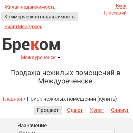
Вход
Жилая недвижимость
Глоссарий
Коммерческая недвижимость
РиэлтМенеджер
Бре
к
ом
Междуреченск
Продажа нежилых помещений в
Междуреченске
Главная
/
Поиск нежилых помещений (купить)
Продают
Сдают
Купят
Снимут
Назначение