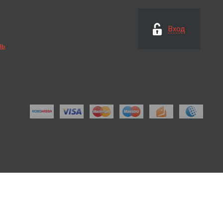
Вход
зь