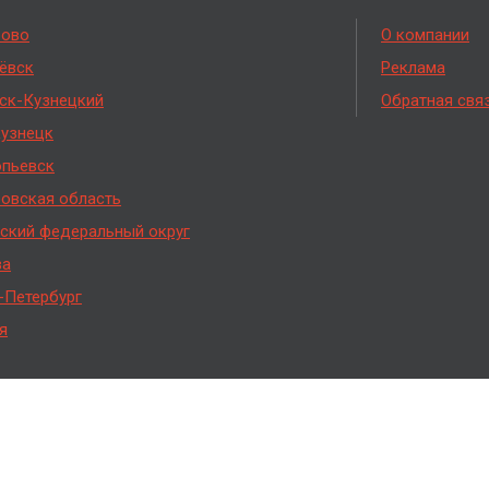
рово
О компании
ёвск
Реклама
ск-Кузнецкий
Обратная свя
узнецк
пьевск
овская область
ский федеральный округ
ва
-Петербург
я