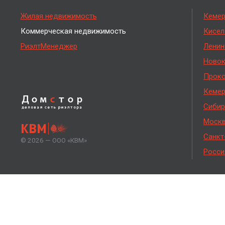
Жилая недвижимость
Кеме
Коммерческая недвижимость
Кисел
РиэлтМенеджер
Ленин
Новок
Проко
Кемер
Дом
с
тор
Сибир
деловая сеть
риэлтора
Моск
КВМ
Санкт
© 2026 — ООО «КВМ»
Росси